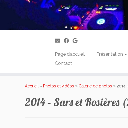
Page d’accueil
Présentation
Contact
Passer
au
Accueil
»
Photos et vidéos
»
Galerie de photos
»
2014 –
contenu
2014 – Sars et Rosières 