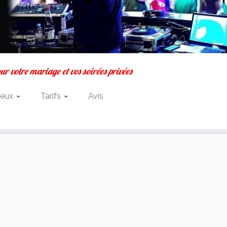
r votre mariage et vos soirées privées
Jeux
Tarifs
Avis