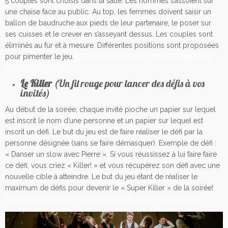
5 couples sont choisis dans la salle. Les hommes s’assoient sur
une chaise face au public. Au top, les femmes doivent saisir un
ballon de baudruche aux pieds de leur partenaire, le poser sur
ses cuisses et le crever en s’asseyant dessus. Les couples sont
éliminés au fur et à mesure. Différentes positions sont proposées
pour pimenter le jeu.
DJ animation de jeux – Un animateur pro
pour votre soirée
Le Killer
(Un fil rouge pour lancer des défis à vos
invités)
Au début de la soirée, chaque invité pioche un papier sur lequel
est inscrit le nom d’une personne et un papier sur lequel est
inscrit un défi. Le but du jeu est de faire réaliser le défi par la
personne désignée (sans se faire démasquer). Exemple de défi :
« Danser un slow avec Pierre ». Si vous réussissez à lui faire faire
ce défi, vous criez « Killer! » et vous récupérez son défi avec une
nouvelle cible à atteindre. Le but du jeu étant de réaliser le
maximum de défis pour devenir le « Super Killer » de la soirée!
DJ animati
on de jeux – Un animateur pro pour votre soirée