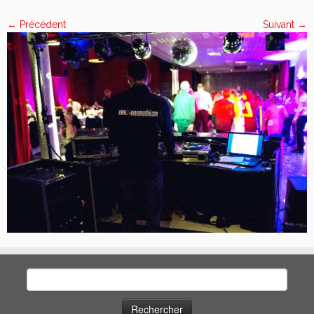
← Précédent
Suivant →
Rechercher :